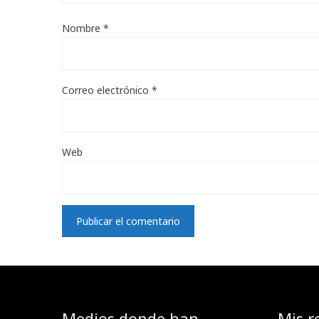
Nombre
*
Correo electrónico
*
Web
Medios donde han
Mis r