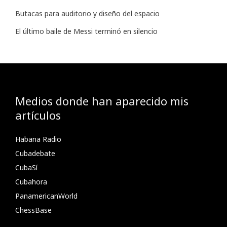
Butacas para auditorio y diseño del espacio
El último baile de Messi terminó en silencio
Medios donde han aparecido mis
artículos
Habana Radio
Cubadebate
CubaSí
Cubahora
PanamericanWorld
ChessBase