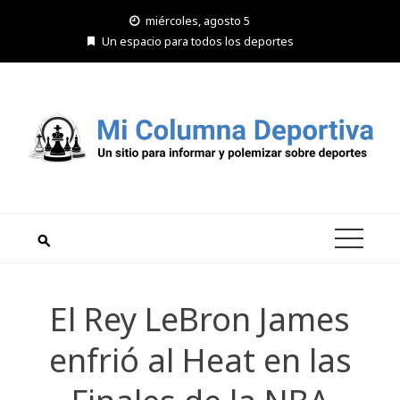
Saltar
miércoles, agosto 5
al
Un espacio para todos los deportes
contenido
El Rey LeBron James
enfrió al Heat en las