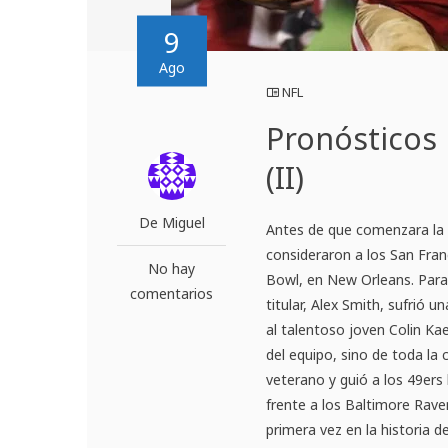
9
Ago
NFL
Pronósticos 
(II)
De Miguel
Antes de que comenzara la
consideraron a los San Fran
No hay
Bowl, en New Orleans. Para
comentarios
titular, Alex Smith, sufrió u
al talentoso joven Colin Ka
del equipo, sino de toda la
veterano y guió a los 49ers
frente a los Baltimore Rave
primera vez en la historia d