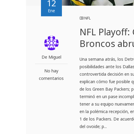
12
Ene
NFL
NFL Playoff
Broncos ab
De Miguel
Una semana atrás, los Detro
posibilidades ante los Dall
No hay
controvertida decisión en s
comentarios
explican cómo fue posible q
de los Green Bay Packers; p
terminó en un pase incomple
tener a su equipo nuevamen
en la polémica recepción, 
1 de los Packers. De acuerd
del ovoide; p...