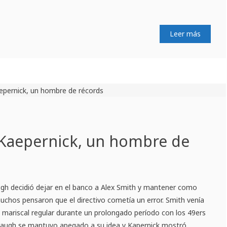
Leer más
 Kaepernick, un hombre de
gh decidió dejar en el banco a Alex Smith y mantener como
 muchos pensaron que el directivo cometía un error. Smith venía
el mariscal regular durante un prolongado período con los 49ers
baugh se mantuvo apegado a su idea y Kapernick mostró