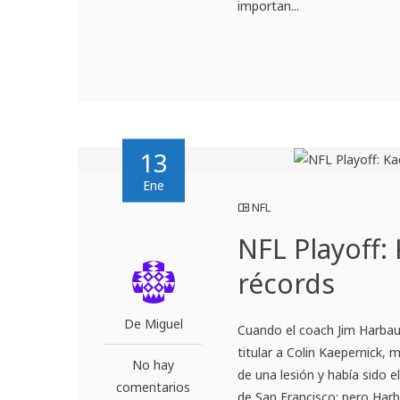
importan...
13
Ene
NFL
NFL Playoff:
récords
De Miguel
Cuando el coach Jim Harbau
titular a Colin Kaepernick,
No hay
de una lesión y había sido 
comentarios
de San Francisco; pero Har