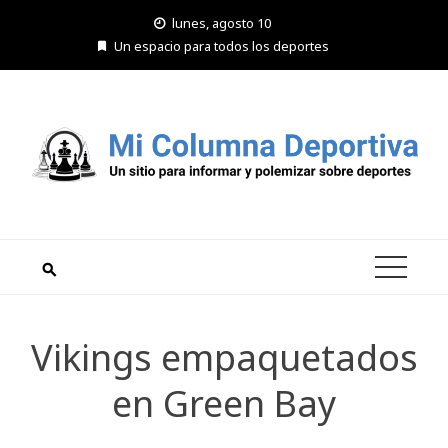
Saltar
lunes, agosto 10
al
Un espacio para todos los deportes
contenido
Vikings empaquetados
en Green Bay