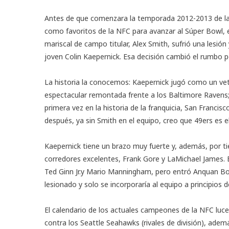
Antes de que comenzara la temporada 2012-2013 de la
como favoritos de la NFC para avanzar al Súper Bowl, 
mariscal de campo titular, Alex Smith, sufrió una lesión
joven Colin Kaepernick. Esa decisión cambió el rumbo p
La historia la conocemos: Kaepernick jugó como un veter
espectacular remontada frente a los Baltimore Ravens;
primera vez en la historia de la franquicia, San Franci
después, ya sin Smith en el equipo, creo que 49ers es 
Kaepernick tiene un brazo muy fuerte y, además, por t
corredores excelentes, Frank Gore y LaMichael James. 
Ted Ginn Jr.y Mario Manningham, pero entró Anquan Bold
lesionado y solo se incorporaría al equipo a principios 
El calendario de los actuales campeones de la NFC luc
contra los Seattle Seahawks (rivales de división), además