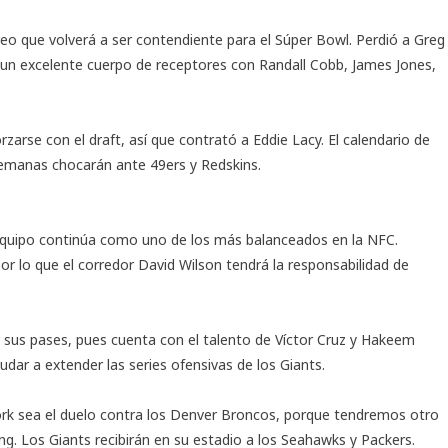
reo que volverá a ser contendiente para el Súper Bowl. Perdió a Greg
e un excelente cuerpo de receptores con Randall Cobb, James Jones,
orzarse con el draft, así que contrató a Eddie Lacy. El calendario de
 semanas chocarán ante 49ers y Redskins.
 equipo continúa como uno de los más balanceados en la NFC.
r lo que el corredor David Wilson tendrá la responsabilidad de
gir sus pases, pues cuenta con el talento de Víctor Cruz y Hakeem
dar a extender las series ofensivas de los Giants.
ork sea el duelo contra los Denver Broncos, porque tendremos otro
g. Los Giants recibirán en su estadio a los Seahawks y Packers.