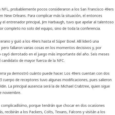
 NFL, probablemente pocos consideraron a los San Francisco 49ers
en New Orleans. Para complicar más la situación, el entonces
 y el entrenador principal, Jim Harbaugh, tuvo que apelar al talentoso
or completo no solo del equipo, sino de toda la conferencia.
ano y guió a los 49ers hasta el Súper Bowl. Allí lideró una
 pero fallaron varias cosas en los momentos decisivos y, por
sco cayó derrotado en el juego más importante del año. Seis meses
el candidato de mayor fuerza de la NFC.
ierra ya demostró cuánto puede hacer. Los 49ers cuentan con dos
El cuerpo de receptores tuvo algunas modificaciones, pues salieron
in. La principal ausencia será la de Michael Crabtree, quien sigue
de noviembre.
e complicadísimo, porque tendrán que chocar en dos ocasiones
, recibirán a los Packers, Colts, Texans, Falcons y visitán a los