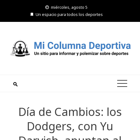
Saltar
miércoles, agosto 5
al
Un espacio para todos los deportes
contenido
Día de Cambios: los
Dodgers, con Yu