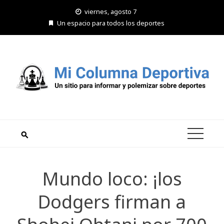
Saltar
viernes, agosto 7
al
Un espacio para todos los deportes
contenido
Mundo loco: ¡los
Dodgers firman a