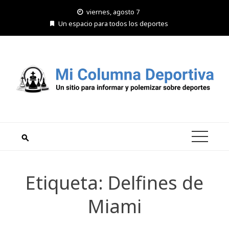
Saltar
viernes, agosto 7
al
Un espacio para todos los deportes
contenido
Etiqueta:
Delfines de
Miami