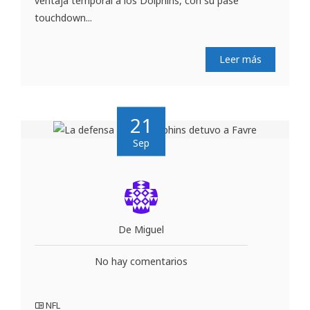
ventaja temporal a los Dolphins, con su pase
touchdown...
Leer más
21
Sep
De Miguel
No hay comentarios
NFL