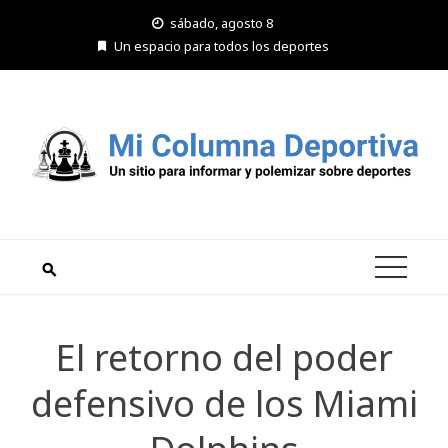
Saltar
sábado, agosto 8
al
Un espacio para todos los deportes
contenido
El retorno del poder
defensivo de los Miami