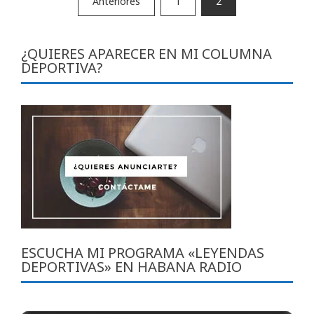
Anteriores
1
2
de
entradas
¿QUIERES APARECER EN MI COLUMNA
DEPORTIVA?
ESCUCHA MI PROGRAMA «LEYENDAS
DEPORTIVAS» EN HABANA RADIO