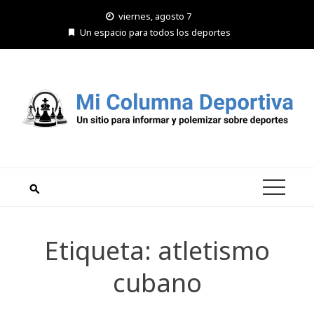
Saltar
viernes, agosto 7
al
Un espacio para todos los deportes
contenido
Etiqueta:
atletismo
cubano