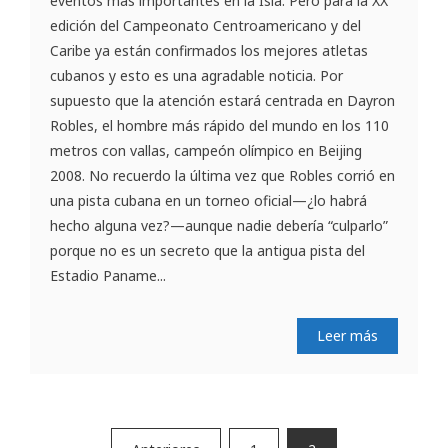
eventos más importantes en la Isla. Pero para la XX
edición del Campeonato Centroamericano y del
Caribe ya están confirmados los mejores atletas
cubanos y esto es una agradable noticia. Por
supuesto que la atención estará centrada en Dayron
Robles, el hombre más rápido del mundo en los 110
metros con vallas, campeón olímpico en Beijing
2008. No recuerdo la última vez que Robles corrió en
una pista cubana en un torneo oficial—¿lo habrá
hecho alguna vez?—aunque nadie debería “culparlo”
porque no es un secreto que la antigua pista del
Estadio Paname...
Leer más
Paginación