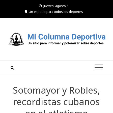
Saltar
jueves, agosto 6
al
Un espacio para todos los deportes
contenido
Sotomayor y Robles,
recordistas cubanos