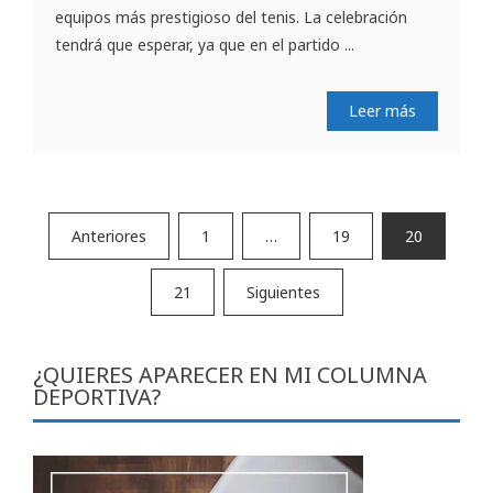
equipos más prestigioso del tenis. La celebración
tendrá que esperar, ya que en el partido ...
Leer más
Paginación
Anteriores
1
…
19
20
de
21
Siguientes
entradas
¿QUIERES APARECER EN MI COLUMNA
DEPORTIVA?