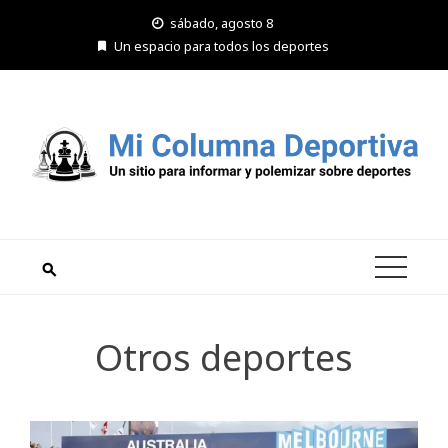
Saltar
sábado, agosto 8
al
Un espacio para todos los deportes
contenido
Otros deportes