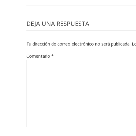
DEJA UNA RESPUESTA
Tu dirección de correo electrónico no será publicada.
L
Comentario
*