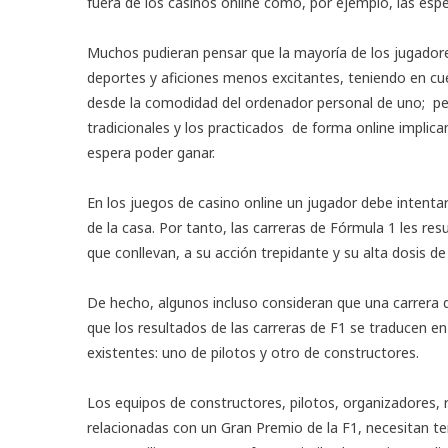
fuera de los casinos online como, por ejemplo, las esp
Muchos pudieran pensar que la mayoría de los jugadores
deportes y aficiones menos excitantes, teniendo en cue
desde la comodidad del ordenador personal de uno; per
tradicionales y los practicados de forma online implica
espera poder ganar.
En los juegos de casino online un jugador debe intentar
de la casa. Por tanto, las carreras de Fórmula 1 les res
que conllevan, a su acción trepidante y su alta dosis de
De hecho, algunos incluso consideran que una carrera 
que los resultados de las carreras de F1 se traducen
existentes: uno de pilotos y otro de constructores.
Los equipos de constructores, pilotos, organizadores, 
relacionadas con un Gran Premio de la F1, necesitan ten