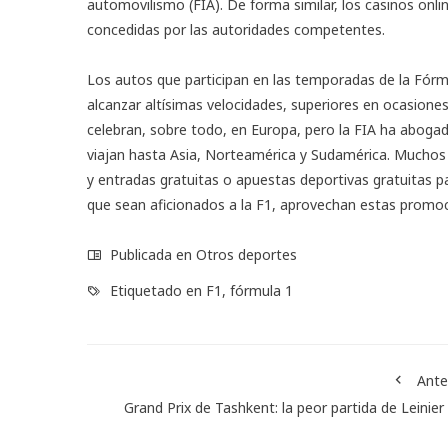
automovilismo (FIA). De forma similar, los casinos onlin
concedidas por las autoridades competentes.
Los autos que participan en las temporadas de la Fór
alcanzar altísimas velocidades, superiores en ocasione
celebran, sobre todo, en Europa, pero la FIA ha aboga
viajan hasta Asia, Norteamérica y Sudamérica. Muchos
y entradas gratuitas o apuestas deportivas gratuitas pa
que sean aficionados a la F1, aprovechan estas promo
Publicada en
Otros deportes
Etiquetado en
F1
,
fórmula 1
Ante
Grand Prix de Tashkent: la peor partida de Leinier 