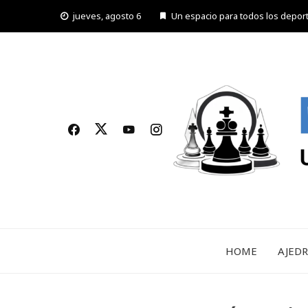
Saltar
jueves, agosto 6
Un espacio para todos los depor
al
contenido
HOME
AJED