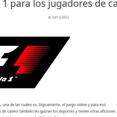
 1 para los jugadores de ca
04/12/2012
 una de las cuales es, lógicamente, el juego online y para eso
s de casino también les gustan los deportes y tienen otras aficiones