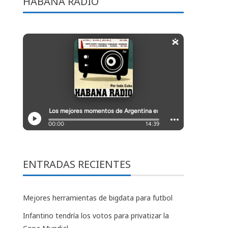
HABANA RADIO
ENTRADAS RECIENTES
Mejores herramientas de bigdata para futbol
Infantino tendría los votos para privatizar la