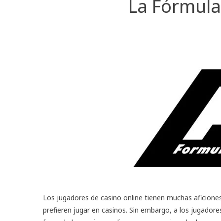
La Fórmula
Los jugadores de casino online tienen muchas aficiones,
prefieren jugar en casinos. Sin embargo, a los jugadore