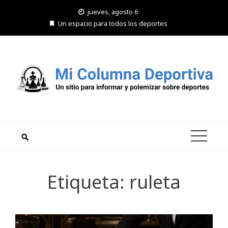
Saltar
jueves, agosto 6
al
Un espacio para todos los deportes
contenido
Etiqueta:
ruleta