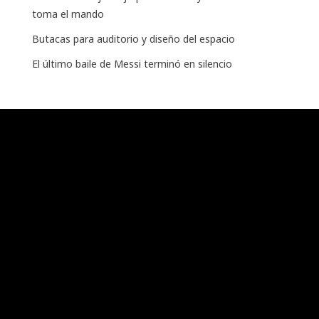
toma el mando
Butacas para auditorio y diseño del espacio
El último baile de Messi terminó en silencio