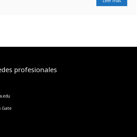
Leer más
edes profesionales
a.edu
h Gate