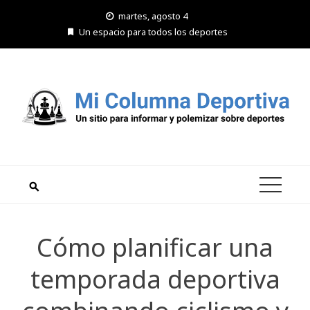
Saltar
martes, agosto 4
al
Un espacio para todos los deportes
contenido
Cómo planificar una
temporada deportiva