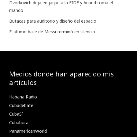
Dvorkovich deja en jaque a la FIDE y Anand toma el
mando
Butacas para auditorio y diseño del espacio
El último baile de Messi terminó en silencio
Medios donde han aparecido mis
artículos
Habana Radio
Cubadebate
CubaSí
Cubahora
PanamericanWorld