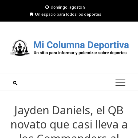
Saltar
domingo, agosto 9
al
Un espacio para todos los deportes
contenido
Jayden Daniels, el QB
novato que casi lleva a