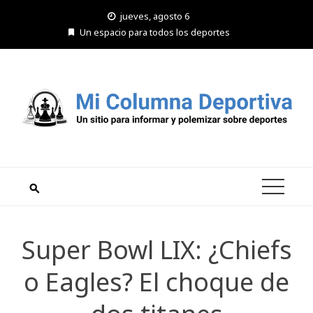
Saltar
jueves, agosto 6
al
Un espacio para todos los deportes
contenido
Super Bowl LIX: ¿Chiefs
o Eagles? El choque de