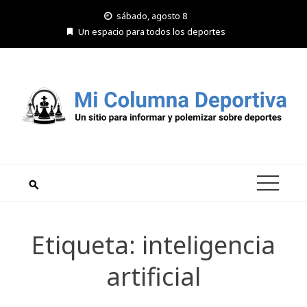
Saltar
sábado, agosto 8
al
Un espacio para todos los deportes
contenido
Etiqueta:
inteligencia
artificial