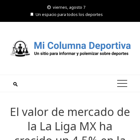
Saltar
viernes, agosto 7
al
Un espacio para todos los deportes
contenido
El valor de mercado de
la La Liga MX ha