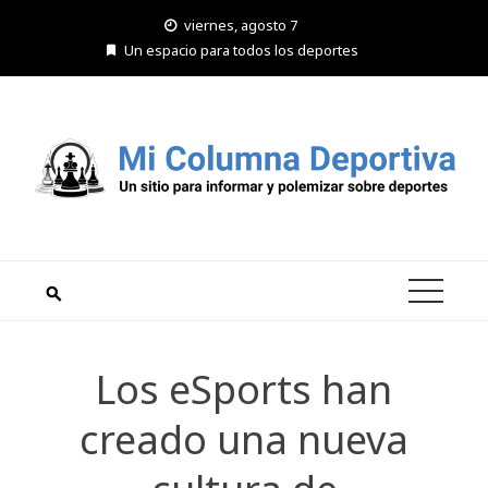
Saltar
viernes, agosto 7
al
Un espacio para todos los deportes
contenido
Los eSports han
creado una nueva