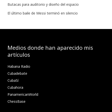
Butacas para auditorio y diseño del espacio
El último baile de Messi terminó en silencio
Medios donde han aparecido mis
artículos
Habana Radio
Cubadebate
CubaSí
Cubahora
PanamericanWorld
ChessBase