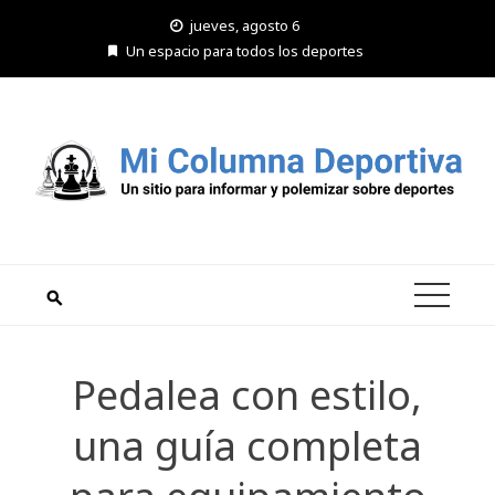
Saltar
jueves, agosto 6
al
Un espacio para todos los deportes
contenido
Pedalea con estilo,
una guía completa