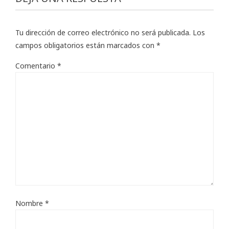
Tu dirección de correo electrónico no será publicada.
Los
campos obligatorios están marcados con
*
Comentario
*
Nombre
*