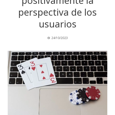
positivamente la
perspectiva de los
usuarios
24/10/2023