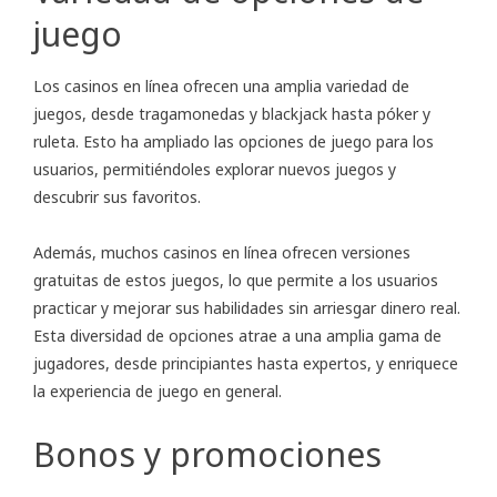
juego
Los casinos en línea ofrecen una amplia variedad de
juegos, desde tragamonedas y blackjack hasta póker y
ruleta. Esto ha ampliado las opciones de juego para los
usuarios, permitiéndoles explorar nuevos juegos y
descubrir sus favoritos.
Además, muchos casinos en línea ofrecen versiones
gratuitas de estos juegos, lo que permite a los usuarios
practicar y mejorar sus habilidades sin arriesgar dinero real.
Esta diversidad de opciones atrae a una amplia gama de
jugadores, desde principiantes hasta expertos, y enriquece
la experiencia de juego en general.
Bonos y promociones