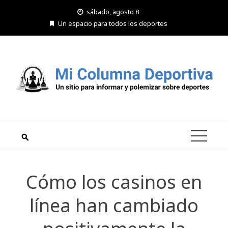
Saltar
sábado, agosto 8
al
Un espacio para todos los deportes
contenido
Cómo los casinos en
línea han cambiado