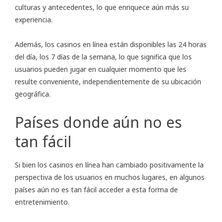
culturas y antecedentes, lo que enriquece aún más su
experiencia.
Además, los casinos en línea están disponibles las 24 horas
del día, los 7 días de la semana, lo que significa que los
usuarios pueden jugar en cualquier momento que les
resulte conveniente, independientemente de su ubicación
geográfica.
Países donde aún no es
tan fácil
Si bien los casinos en línea han cambiado positivamente la
perspectiva de los usuarios en muchos lugares, en algunos
países aún no es tan fácil acceder a esta forma de
entretenimiento.