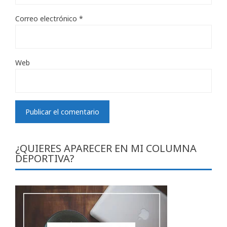
Correo electrónico
*
Web
¿QUIERES APARECER EN MI COLUMNA
DEPORTIVA?