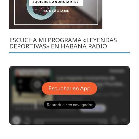
ESCUCHA MI PROGRAMA «LEYENDAS
DEPORTIVAS» EN HABANA RADIO