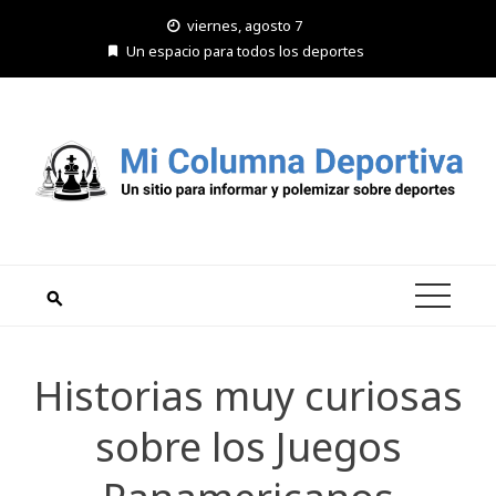
Saltar
viernes, agosto 7
al
Un espacio para todos los deportes
contenido
Historias muy curiosas
sobre los Juegos