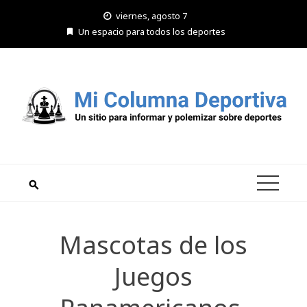
Saltar
viernes, agosto 7
al
Un espacio para todos los deportes
contenido
Mascotas de los
Juegos