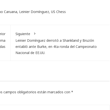
no Caruana
,
Leinier Domínguez
,
US Chess
rior
Siguiente
sima
Leinier Domínguez derrotó a Shankland y Bruzón
adas
entabló ante Burke, en 4ta ronda del Campeonato
Nacional de EE.UU.
os campos obligatorios están marcados con
*