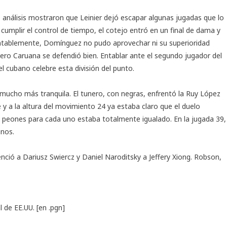
nálisis mostraron que Leinier dejó escapar algunas jugadas que lo
 cumplir el control de tiempo, el cotejo entró en un final de dama y
entablemente, Domínguez no pudo aprovechar ni su superioridad
pero Caruana se defendió bien. Entablar ante el segundo jugador del
 cubano celebre esta división del punto.
 mucho más tranquila. El tunero, con negras, enfrentó la Ruy López
e y a la altura del movimiento 24 ya estaba claro que el duelo
cinco peones para cada uno estaba totalmente igualado. En la jugada 39,
anos.
ció a Dariusz Swiercz y Daniel Naroditsky a Jeffery Xiong. Robson,
l de EE.UU
. [en .pgn]