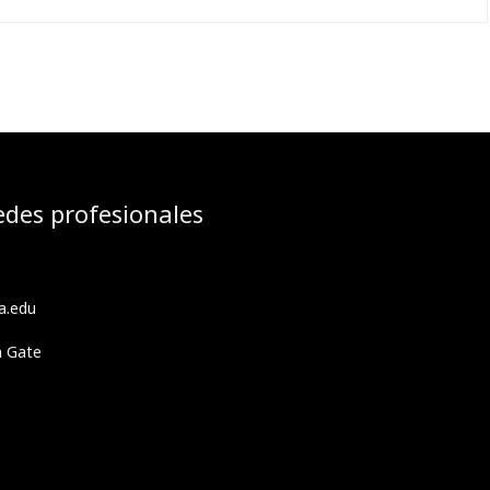
edes profesionales
a.edu
h Gate