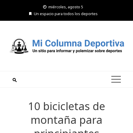
Saltar
miércoles, agosto 5
al
Un espacio para todos los deportes
contenido
10 bicicletas de
montaña para