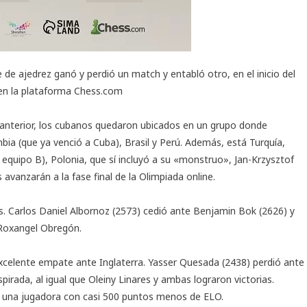
e de ajedrez
ganó y perdió un match y entabló otro, en el inicio del
 en la plataforma Chess.com
n anterior, los cubanos quedaron ubicados en un grupo donde
a (que ya venció a Cuba), Brasil y Perú. Además, está Turquía,
 equipo B), Polonia, que sí incluyó a su «monstruo», Jan-Krzysztof
avanzarán a la fase final de la Olimpiada online.
s. Carlos Daniel Albornoz (2573) cedió ante Benjamin Bok (2626) y
y Roxangel Obregón.
xcelente empate ante Inglaterra. Yasser Quesada (2438) perdió ante
pirada, al igual que Oleiny Linares y ambas lograron victorias.
e una jugadora con casi 500 puntos menos de ELO.