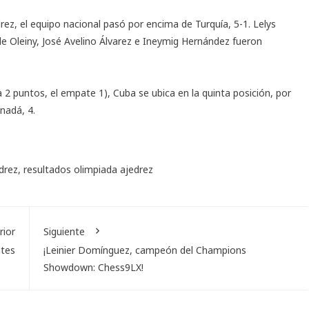
edrez, el equipo nacional pasó por encima de Turquía, 5-1. Lelys
 de Oleiny, José Avelino Álvarez e Ineymig Hernández fueron
 2 puntos, el empate 1), Cuba
se ubica en la quinta posición
, por
anadá, 4.
drez
,
resultados olimpiada ajedrez
rior
Siguiente
ntes
¡Leinier Domínguez, campeón del Champions
Showdown: Chess9LX!