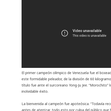
El primer campeón olímpico de Venezuela fue el boxead
este formidable peleador, de la división de 60 kilogra
título fue ante el surcoreano Yong-Ju Jee. “Morochito” l
inolvidable éxito.
La bienvenida al campeón fue apoteósica. “Todavía recue
antes de aterrizar, todo esto por culpa del público que