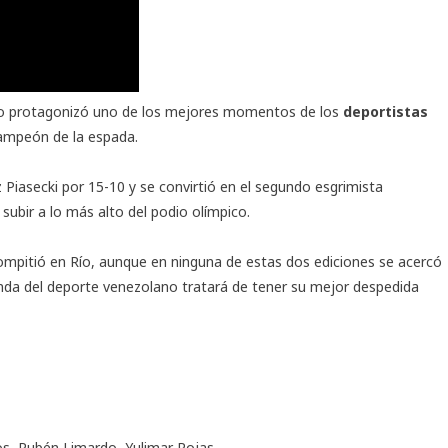
rdo protagonizó uno de los mejores momentos de los
deportistas
campeón de la espada.
 Piasecki por 15-10 y se convirtió en el segundo esgrimista
ubir a lo más alto del podio olímpico.
ompitió en Río, aunque en ninguna de estas dos ediciones se acercó
enda del deporte venezolano tratará de tener su mejor despedida
os
,
Rubén Limardo
,
Yulimar Rojas