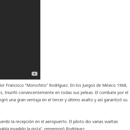
or Francisco “Morochito” Rodríguez. En los Juegos de México 1968,
mos, triunfó convincentemente en todas sus peleas. El combate por el
ogró una gran ventaja en el tercer y último asalto y así garantizó su
rdo la recepción en el aeropuerto. El piloto dio varias vueltas
 había invadido la pista”, rememoró Rodríguez.