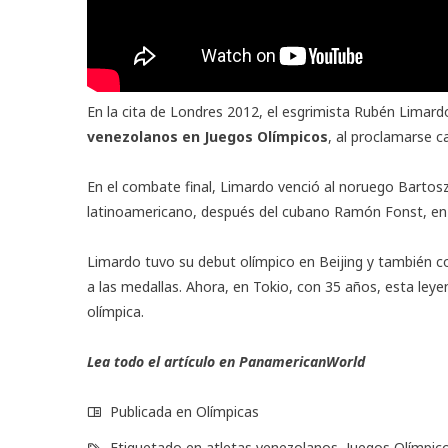
En la cita de Londres 2012, el esgrimista Rubén Lima
venezolanos en Juegos Olímpicos
, al proclamarse 
En el combate final, Limardo venció al noruego Bartosz
latinoamericano, después del cubano Ramón Fonst, en s
Limardo tuvo su debut olímpico en Beijing y también c
a las medallas. Ahora, en Tokio, con 35 años, esta ley
olímpica.
Lea todo el artículo en
PanamericanWorld
Publicada en
Olímpicas
Etiquetado en
atletas venezolanos
,
Juegos Olímpic