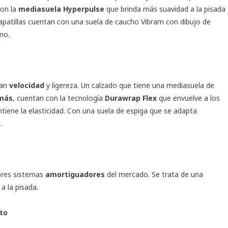
con la
mediasuela
Hyperpulse
que brinda más suavidad a la pisada
apatillas cuentan con una suela de caucho Vibram con dibujo de
no.
can
velocidad
y ligereza. Un calzado que tiene una mediasuela de
más
, cuentan con la tecnología
Durawrap Flex
que envuelve a los
tiene la elasticidad. Con una suela de espiga que se adapta
.
ores sistemas
amortiguadores
del mercado. Se trata de una
a la pisada.
to