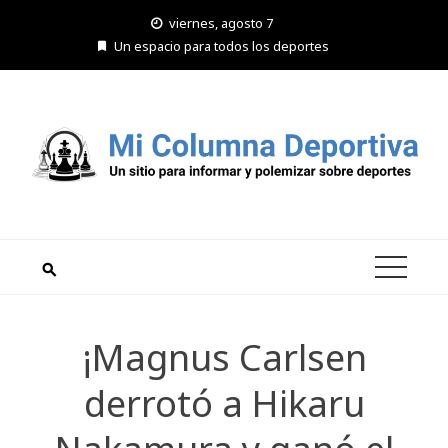
Saltar
viernes, agosto 7
al
Un espacio para todos los deportes
contenido
¡Magnus Carlsen
derrotó a Hikaru