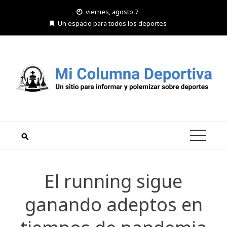
Saltar
viernes, agosto 7
al
Un espacio para todos los deportes
contenido
El running sigue
ganando adeptos en