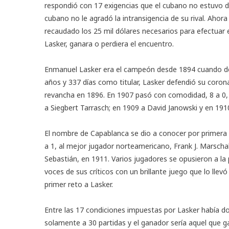
respondió con 17 exigencias que el cubano no estuvo di
cubano no le agradó la intransigencia de su rival. Ahora
recaudado los 25 mil dólares necesarios para efectuar e
Lasker, ganara o perdiera el encuentro.
Enmanuel Lasker era el campeón desde 1894 cuando der
años y 337 días como titular, Lasker defendió su corona
revancha en 1896. En 1907 pasó con comodidad, 8 a 0, 
a Siegbert Tarrasch; en 1909 a David Janowski y en 191
El nombre de Capablanca se dio a conocer por primera 
a 1, al mejor jugador norteamericano, Frank J. Marschal
Sebastián, en 1911. Varios jugadores se opusieron a la 
voces de sus críticos con un brillante juego que lo llev
primer reto a Lasker.
Entre las 17 condiciones impuestas por Lasker había do
solamente a 30 partidas y el ganador sería aquel que gan