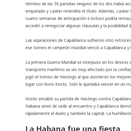
término de las 30 partidas ninguno de los dos había ac
empatado y Lasker retendría el título. Además, Lasker 
cuatro semanas de anticipación e incluso podría retras
accedió a renegociar algunas cláusulas y la posibilidad
Las aspiraciones de Capablanca sufrieron otro retroce
ese torneo el campeón mundial venció a Capablanca y l
La primera Guerra Mundial se interpuso en los deseos d
transporte marítimo se vio muy afectado por la conflag
jugó el torneo de Hastings al que asistieron los mejo
lugar con Boris Kostic. Solo le quedaba vencer en un m
Kostic entabló su partida de Hastings contra Capablanc
Habana sirvió de sede al encuentro y
Capablanca derrot
rápidamente el duelo y también la capital. La humillaci
La Habana fue una fiesta