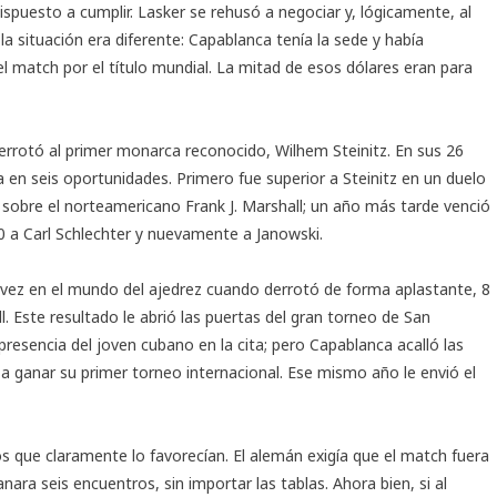
spuesto a cumplir. Lasker se rehusó a negociar y, lógicamente, al
 la situación era diferente: Capablanca tenía la sede y había
l match por el título mundial. La mitad de esos dólares eran para
rotó al primer monarca reconocido, Wilhem Steinitz. En sus 26
 en seis oportunidades. Primero fue superior a Steinitz en un duelo
sobre el norteamericano Frank J. Marshall; un año más tarde venció
0 a Carl Schlechter y nuevamente a Janowski.
vez en el mundo del ajedrez cuando derrotó de forma aplastante, 8
l. Este resultado le abrió las puertas del gran torneo de San
presencia del joven cubano en la cita; pero Capablanca acalló las
ó a ganar su primer torneo internacional. Ese mismo año le envió el
s que claramente lo favorecían. El alemán exigía que el match fuera
ara seis encuentros, sin importar las tablas. Ahora bien, si al