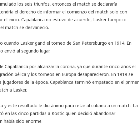
umulado los seis triunfos, entonces el match se declararía
tendría el derecho de informar el comienzo del match solo con
ar el inicio. Capablanca no estuvo de acuerdo, Lasker tampoco
 del match se desvaneció.
so cuando Lasker ganó el torneo de San Petersburgo en 1914. En
o envió al segundo lugar.
e Capablanca por alcanzar la corona, ya que durante cinco años el
ración bélica y los torneos en Europa desaparecieron. En 1919 se
res jugadores de la época. Capablanca terminó empatado en el primer
atch a Lasker.
a y este resultado le dio ánimo para retar al cubano a un match. La
ó en las cinco partidas a Kostic
quien decidió abandonar
ón había sido enorme.