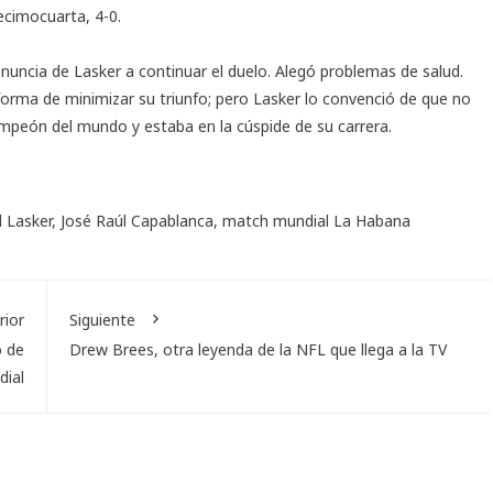
ecimocuarta, 4-0.
enuncia de Lasker a continuar el duelo. Alegó problemas de salud.
forma de minimizar su triunfo; pero Lasker lo convenció de que no
campeón del mundo y estaba en la cúspide de su carrera.
 Lasker
,
José Raúl Capablanca
,
match mundial La Habana
rior
Siguiente
o de
Drew Brees, otra leyenda de la NFL que llega a la TV
dial