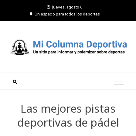
Saltar
jueves, agosto 6
al
Un espacio para todos los deportes
contenido
Las mejores pistas
deportivas de pádel