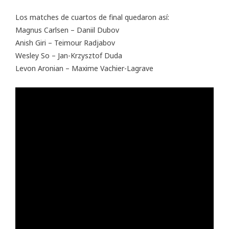
Los matches de cuartos de final quedaron así:
Magnus Carlsen – Daniil Dubov
Anish Giri – Teimour Radjabov
Wesley So – Jan-Krzysztof Duda
Levon Aronian – Maxime Vachier-Lagrave