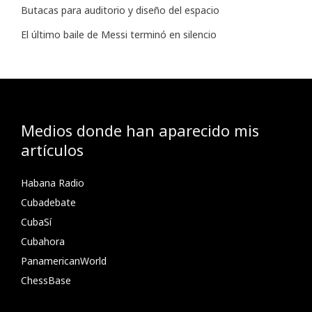
Butacas para auditorio y diseño del espacio
El último baile de Messi terminó en silencio
Medios donde han aparecido mis
artículos
Habana Radio
Cubadebate
CubaSí
Cubahora
PanamericanWorld
ChessBase