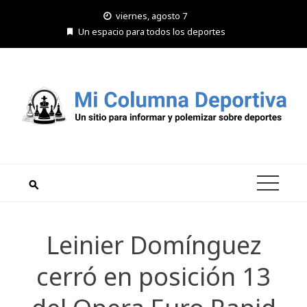
Saltar
viernes, agosto 7
al
Un espacio para todos los deportes
contenido
Leinier Domínguez
cerró en posición 13