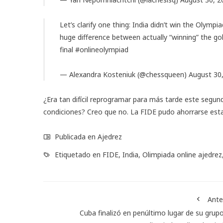
Let’s clarify one thing: India didn’t win the Olym
huge difference between actually “winning” the go
final
#onlineolympiad
— Alexandra Kosteniuk (@chessqueen)
August 30
¿Era tan difícil reprogramar para más tarde este segu
condiciones? Creo que no. La FIDE pudo ahorrarse est
Publicada en
Ajedrez
Etiquetado en
FIDE
,
India
,
Olimpiada online ajedrez
Ante
Cuba finalizó en penúltimo lugar de su grup