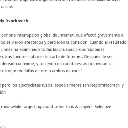
online.
ady Dvorkovich:
 por una interrupción global de Internet, que afectó gravemente a
ndios se vieron afectados y perdieron la conexión, cuando el resultado
laciones ha examinado todas las pruebas proporcionadas
e otras fuentes sobre este corte de Internet. Después de ser
 decisión unánime, y teniendo en cuenta estas circunstancias
de otorgar medallas de oro a ambos equipos”.
E; pero los ajedrecistas rusos, especialmente Ian Nepomniachtchi y
ión.
 meanwhile forgetting about other fans & players. Selective
020