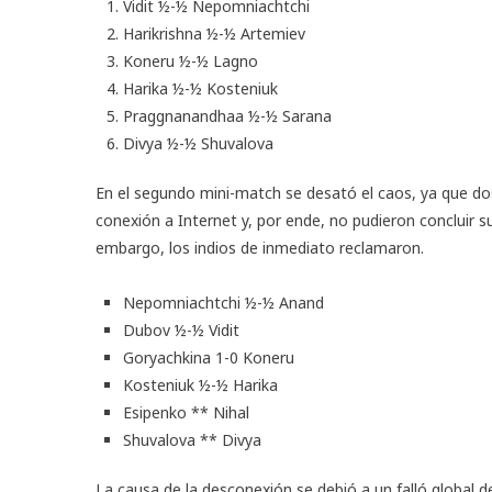
Vidit ½-½ Nepomniachtchi
Harikrishna ½-½ Artemiev
Koneru ½-½ Lagno
Harika ½-½ Kosteniuk
Praggnanandhaa ½-½ Sarana
Divya ½-½ Shuvalova
En el segundo mini-match se desató el caos, ya que dos
conexión a Internet y, por ende, no pudieron concluir sus 
embargo, los indios de inmediato reclamaron.
Nepomniachtchi ½-½ Anand
Dubov ½-½ Vidit
Goryachkina 1-0 Koneru
Kosteniuk ½-½ Harika
Esipenko ** Nihal
Shuvalova ** Divya
La causa de la desconexión se debió a un falló global d