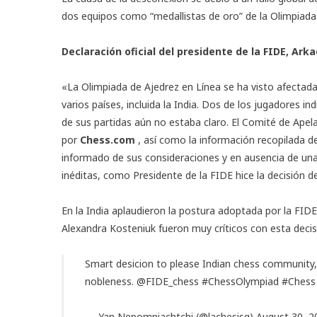
dos equipos como “medallistas de oro” de la Olimpiada 
Declaración oficial del presidente de la FIDE, Ark
«La Olimpiada de Ajedrez en Línea se ha visto afectada
varios países, incluida la India. Dos de los jugadores i
de sus partidas aún no estaba claro. El Comité de Ape
por
Chess.com
, así como la información recopilada d
informado de sus consideraciones y en ausencia de una
inéditas, como Presidente de la FIDE hice la decisión 
En la India aplaudieron la postura adoptada por la FID
Alexandra Kosteniuk fueron muy críticos con esta decis
Smart desicion to please Indian chess community,
nobleness.
@FIDE_chess
#ChessOlympiad
#Chess
— Yan Nepomniachtchi (@lachesisq)
August 30, 2