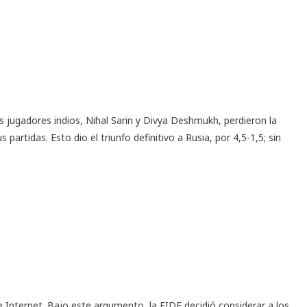
 jugadores indios, Nihal Sarin y Divya Deshmukh, perdieron la
partidas. Esto dio el triunfo definitivo a Rusia, por 4,5-1,5; sin
e Internet. Bajo este argumento, la FIDE decidió considerar a los