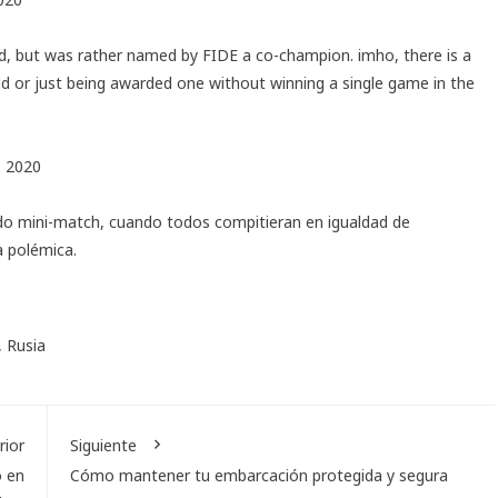
piad, but was rather named by FIDE a co-champion. imho, there is a
ld or just being awarded one without winning a single game in the
, 2020
ndo mini-match, cuando todos compitieran en igualdad de
a polémica.
,
Rusia
rior
Siguiente
o en
Cómo mantener tu embarcación protegida y segura