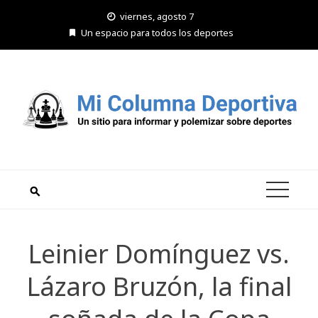
Saltar
viernes, agosto 7
al
Un espacio para todos los deportes
contenido
Leinier Domínguez vs.
Lázaro Bruzón, la final