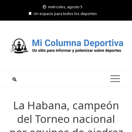
Saltar
miércoles, agosto 5
al
Un espacio para todos los deportes
contenido
La Habana, campeón
del Torneo nacional