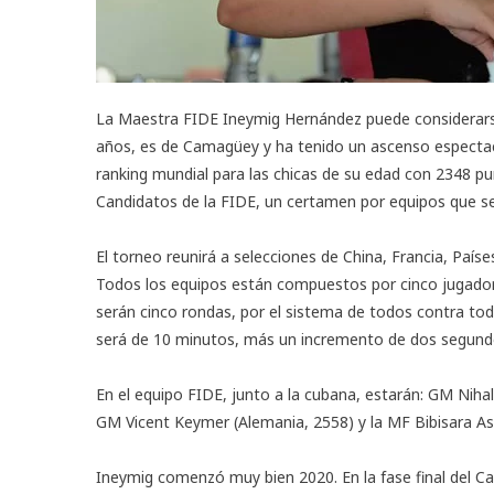
La Maestra FIDE
Ineymig Hernández
puede considerars
años, es de Camagüey y ha tenido un ascenso espectacu
ranking mundial para las chicas de su edad con 2348 pun
Candidatos de la FIDE, un certamen por equipos que s
El torneo reunirá a selecciones de China, Francia, Paí
Todos los equipos están compuestos por cinco jugadore
serán cinco rondas, por el sistema de todos contra tod
será de 10 minutos, más un incremento de dos segund
En el equipo FIDE, junto a la cubana, estarán: GM Niha
GM Vicent Keymer (Alemania, 2558) y la MF Bibisara As
Ineymig comenzó muy bien 2020. En la fase final del C