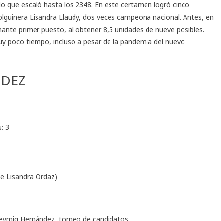
 lo que escaló hasta los 2348. En este certamen logró cinco
holguinera Lisandra Llaudy, dos veces campeona nacional. Antes, en
ante primer puesto, al obtener 8,5 unidades de nueve posibles.
y poco tiempo, incluso a pesar de la pandemia del nuevo
NDEZ
: 3
de Lisandra Ordaz)
eymig Hernández
,
torneo de candidatos