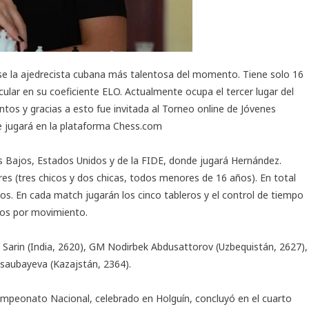
e la ajedrecista cubana más talentosa del momento. Tiene solo 16
lar en su coeficiente ELO. Actualmente ocupa el tercer lugar del
tos y gracias a esto fue invitada al Torneo online de Jóvenes
e jugará en la plataforma Chess.com
ses Bajos, Estados Unidos y de la FIDE, donde jugará Hernández.
s (tres chicos y dos chicas, todos menores de 16 años). En total
os. En cada match jugarán los cinco tableros y el control de tiempo
os por movimiento.
l Sarin (India, 2620), GM Nodirbek Abdusattorov (Uzbequistán, 2627),
saubayeva (Kazajstán, 2364).
ampeonato Nacional, celebrado en Holguín, concluyó en el cuarto