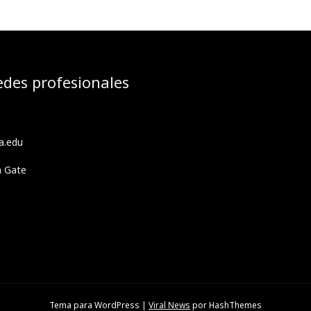
edes profesionales
a.edu
h Gate
Tema para WordPress
|
Viral News
por HashThemes