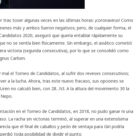
 tras toser algunas veces en las últimas horas: ¡coronavirus! Como
ámenes más y ambos fueron negativos; pero, de cualquier forma, el
Candidatos 2020
, aseguró que quería entablar rápidamente su
rque no se sentía bien físicamente. Sin embargo, el asiático cometió
cera victoria (segunda consecutiva), por lo que se consolidó como
agnus Carlsen.
 mal el Torneo de Candidatos, al sufrir dos reveses consecutivos;
ver a la lucha. Ahora, tras este nuevo fracaso, sus opciones se
ren no calculó bien, con 28…h3. A la altura del movimiento 30 la
a Nepo.
entación en el Torneo de Candidatos, en 2018, no pudo ganar ni una
aso. La racha sin victorias terminó, al superar en una extensísima
recía que el final de caballos y peón de ventaja para Giri podría
perdió toda posibilidad de dividir el punto.