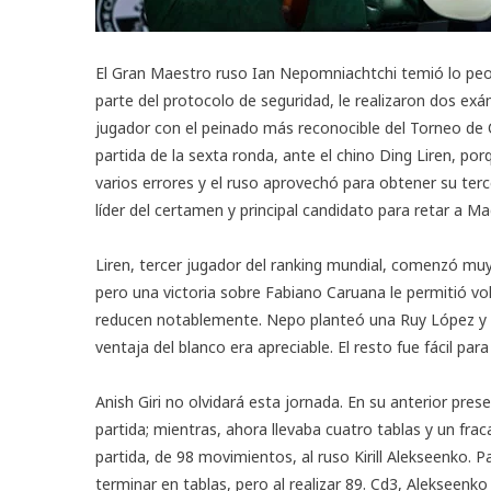
El Gran Maestro ruso Ian Nepomniachtchi temió lo peor
parte del protocolo de seguridad, le realizaron dos ex
jugador con el peinado más reconocible del
Torneo de 
partida de la sexta ronda, ante el chino Ding Liren, po
varios errores y el ruso aprovechó para obtener su ter
líder del certamen y principal candidato para retar a M
Liren, tercer jugador del ranking mundial, comenzó muy
pero una victoria sobre Fabiano Caruana le permitió vol
reducen notablemente. Nepo planteó una Ruy López y Li
ventaja del blanco era apreciable.
El resto fue fácil par
Anish Giri no olvidará esta jornada.
En su anterior pres
partida; mientras, ahora llevaba cuatro tablas y un frac
partida, de 98 movimientos, al ruso Kirill Alekseenko. Pa
terminar en tablas, pero al realizar 89. Cd3, Alekseenko 