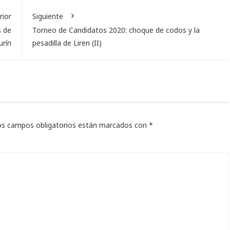
rior
Siguiente
s de
Torneo de Candidatos 2020: choque de codos y la
urín
pesadilla de Liren (II)
os campos obligatorios están marcados con
*