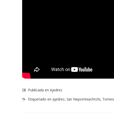
Publicada en
Ajedrez
Etiquetado en
ajedrez
,
Ian Nepomniachtchi
,
Torneo