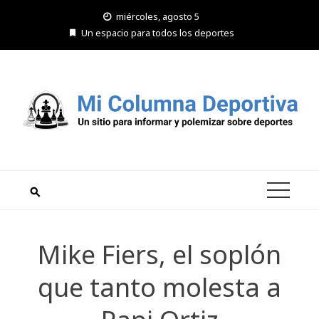
Saltar
miércoles, agosto 5
al
Un espacio para todos los deportes
contenido
Mike Fiers, el soplón
que tanto molesta a