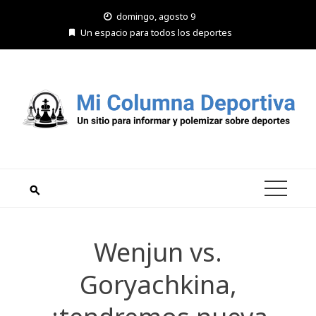
Saltar
domingo, agosto 9
al
Un espacio para todos los deportes
contenido
Wenjun vs.
Goryachkina,