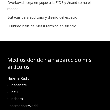
Dvorkovich deja en jaque a la FIDE y Anand toma el
mando
Butacas para auditorio y diseño del espacio
El último baile de Messi terminó en silencio
Medios donde han aparecido mis
artículos
Habana Radio
Cubadebate
CubaSí
Cubahora
PanamericanWorld