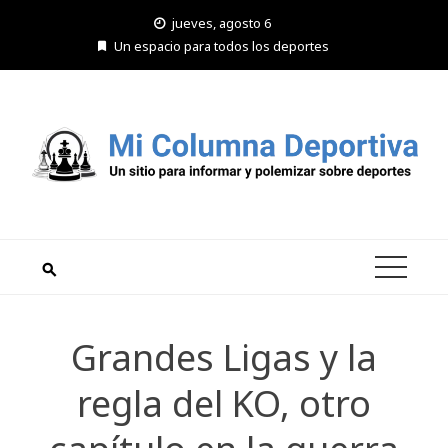
Saltar
jueves, agosto 6
al
Un espacio para todos los deportes
contenido
Grandes Ligas y la
regla del KO, otro