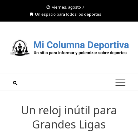
Saltar
viernes, agosto 7
al
Un espacio para todos los deportes
contenido
Un reloj inútil para
Grandes Ligas