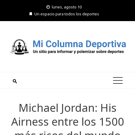
Saltar
lunes, agosto 10
al
Un espacio para todos los deportes
contenido
Michael Jordan: His
Airness entre los 1500