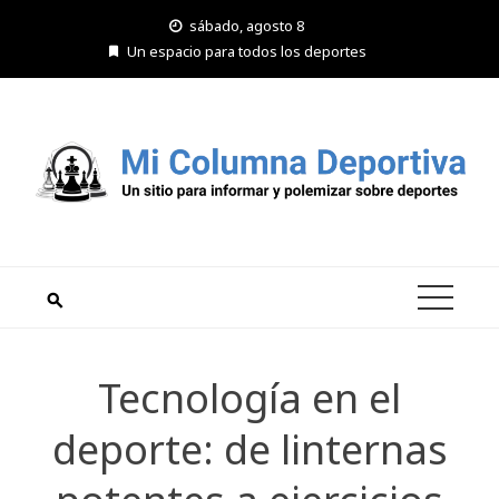
Saltar
sábado, agosto 8
al
Un espacio para todos los deportes
contenido
Tecnología en el
deporte: de linternas