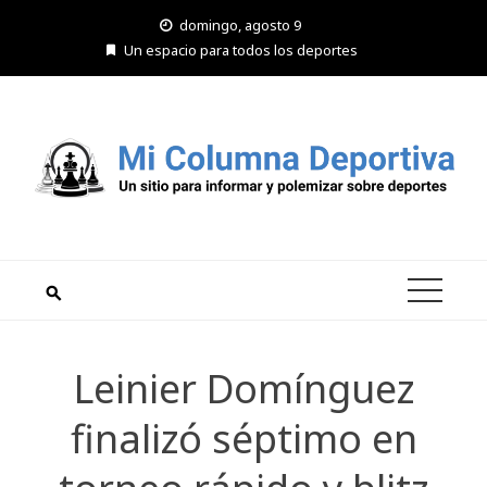
Saltar
domingo, agosto 9
al
Un espacio para todos los deportes
contenido
Leinier Domínguez
finalizó séptimo en