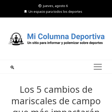
Saltar
jueves, agosto 6
al
Un espacio para todos los deportes
contenido
Los 5 cambios de
mariscales de campo