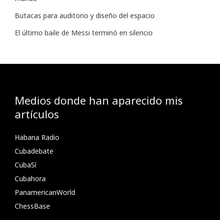
Butacas para auditorio y diseño del espacio
El último baile de Messi terminó en silencio
Medios donde han aparecido mis
artículos
Habana Radio
Cubadebate
CubaSí
Cubahora
PanamericanWorld
ChessBase