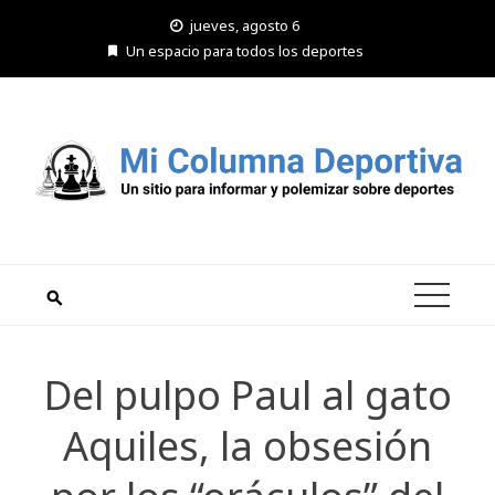
Saltar
jueves, agosto 6
al
Un espacio para todos los deportes
contenido
Del pulpo Paul al gato
Aquiles, la obsesión